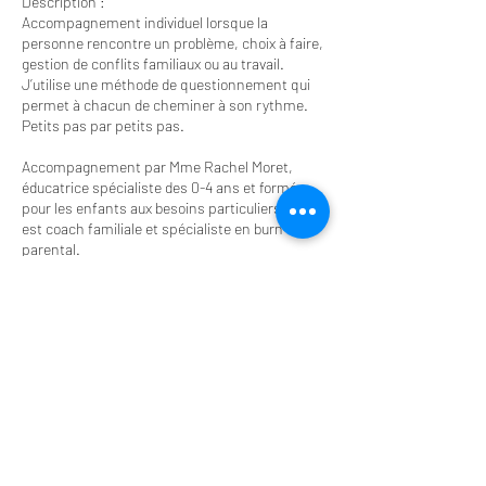
Description :
Accompagnement individuel lorsque la
personne rencontre un problème, choix à faire,
gestion de conflits familiaux ou au travail.
J’utilise une méthode de questionnement qui
permet à chacun de cheminer à son rythme.
Petits pas par petits pas.
Accompagnement par Mme Rachel Moret,
éducatrice spécialiste des 0-4 ans et formée
pour les enfants aux besoins particuliers. Elle
est coach familiale et spécialiste en burn out
parental.
Renseignements gratuits et sans
engagements : richner.mediation@gmail.com
Politique d'annulation
Annulation possible 48h à l’avance sans frais