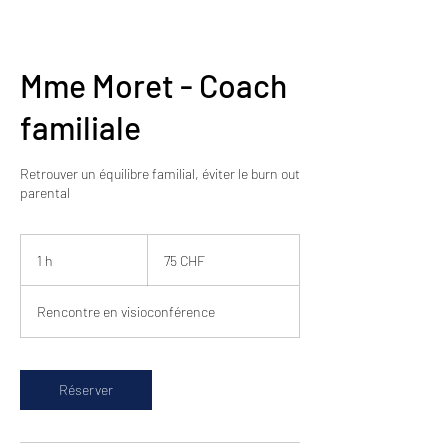
Mme Moret - Coach
familiale
Retrouver un équilibre familial, éviter le burn out
parental
75
francs
1 h
1
75 CHF
suisses
Rencontre en visioconférence
Réserver