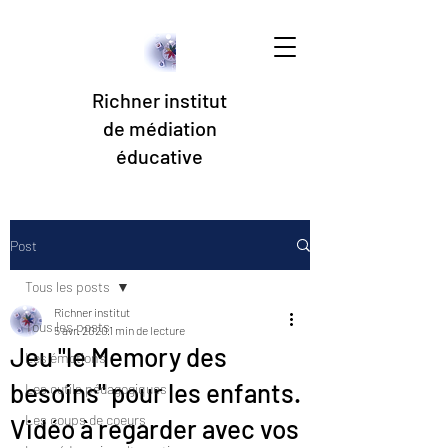
Richner institut
de médiation
éducative
Post
Tous les posts
Richner institut
Tous les posts
5 avr. 2020
1 min de lecture
Jeu "le Memory des
Les émotions
besoins" pour les enfants.
Les outils pédagogiques
Les coups de coeurs
Vidéo à regarder avec vos